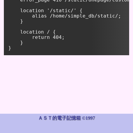
    error_page 410 /static/onepage/custom_
    location '/static/' {

        alias /home/simple_db/static/;

    }

    location / {

        return 404;

    }

ＡＳＴ的電子記憶箱 ©1997